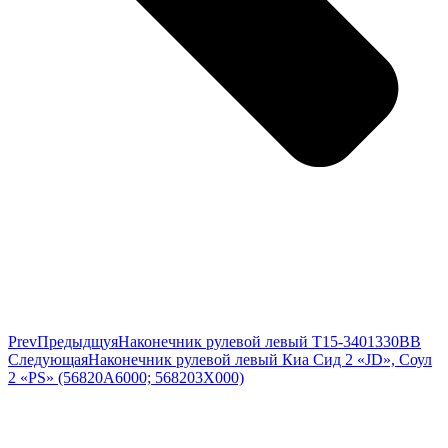
Prev
Предыдщуя
Наконечник рулевой левый T15-3401330BB
Следующая
Наконечник рулевой левый Киа Сид 2 «JD», Соул
2 «PS» (56820A6000; 568203X000)