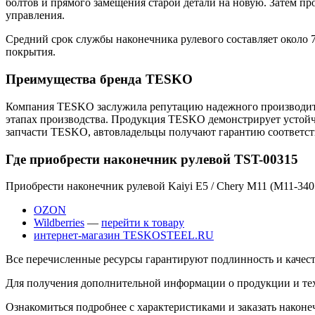
болтов и прямого замещения старой детали на новую. Затем пр
управления.
Средний срок службы наконечника рулевого составляет около 7
покрытия.
Преимущества бренда TESKO
Компания TESKO заслужила репутацию надежного производите
этапах производства. Продукция TESKO демонстрирует устойчи
запчасти TESKO, автовладельцы получают гарантию соответств
Где приобрести наконечник рулевой TST-00315
Приобрести наконечник рулевой Kaiyi E5 / Chery M11 (M11-34
OZON
Wildberries
—
перейти к товару
интернет-магазин TESKOSTEEL.RU
Все перечисленные ресурсы гарантируют подлинность и качест
Для получения дополнительной информации о продукции и те
Ознакомиться подробнее с характеристиками и заказать након