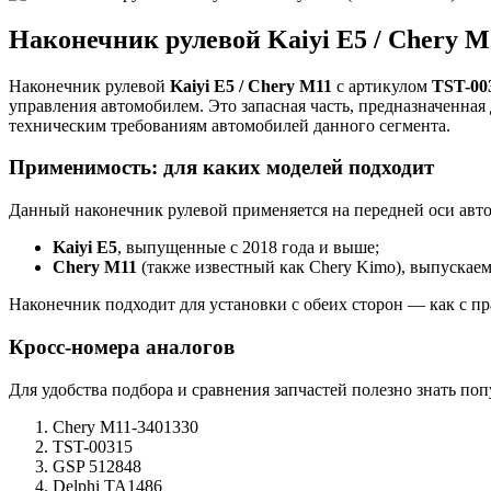
Наконечник рулевой Kaiyi E5 / Chery M
Наконечник рулевой
Kaiyi E5 / Chery M11
с артикулом
TST-00
управления автомобилем. Это запасная часть, предназначенная 
техническим требованиям автомобилей данного сегмента.
Применимость: для каких моделей подходит
Данный наконечник рулевой применяется на передней оси авт
Kaiyi E5
, выпущенные с 2018 года и выше;
Chery M11
(также известный как Chery Kimo), выпускаем
Наконечник подходит для установки с обеих сторон — как с пра
Кросс-номера аналогов
Для удобства подбора и сравнения запчастей полезно знать по
Chery M11-3401330
TST-00315
GSP 512848
Delphi TA1486