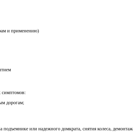
ерам и применению)
ытием
х симптомов:
ым дорогам;
а подъемнике или надежного домкрата, снятия колеса, демонта