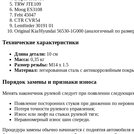
TRW JTE109
Moog ES3108
Febi 45047
CTR CVR54
Lemförder 30191 01
Original Kia/Hyundai 56530-1G000 (аналогичный по разм
Технические характеристики
Длина детали:
10 см
Масса:
0,35 кг
Размер резьбы:
М14 x 1.5
Материал:
легированная сталь с антикоррозийным покр
Порядок замены и признаки износа
Менять наконечник рулевой следует при появлении следующи
Появление посторонних стуков при движении по неровн
Потеря точности рулевого управления;
Износ или люфт на стыках рулевой тяги;
Неравномерный износ шин спереди.
Процедура замены обычно начинается с поднятия автомобиля н