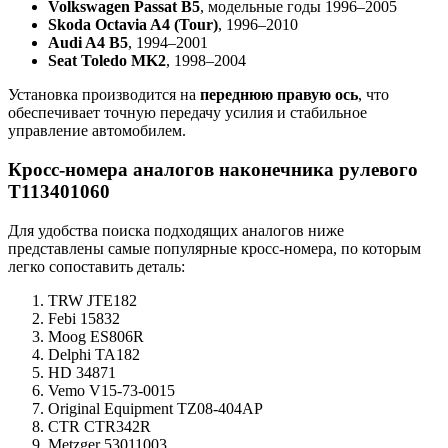
Volkswagen Passat B5
, модельные годы 1996–2005
Skoda Octavia A4 (Tour)
, 1996–2010
Audi A4 B5
, 1994–2001
Seat Toledo MK2
, 1998–2004
Установка производится на
переднюю правую ось
, что
обеспечивает точную передачу усилия и стабильное
управление автомобилем.
Кросс-номера аналогов наконечника рулевого
T113401060
Для удобства поиска подходящих аналогов ниже
представлены самые популярные кросс-номера, по которым
легко сопоставить деталь:
TRW JTE182
Febi 15832
Moog ES806R
Delphi TA182
HD 34871
Vemo V15-73-0015
Original Equipment TZ08-404AP
CTR CTR342R
Metzger 53011003