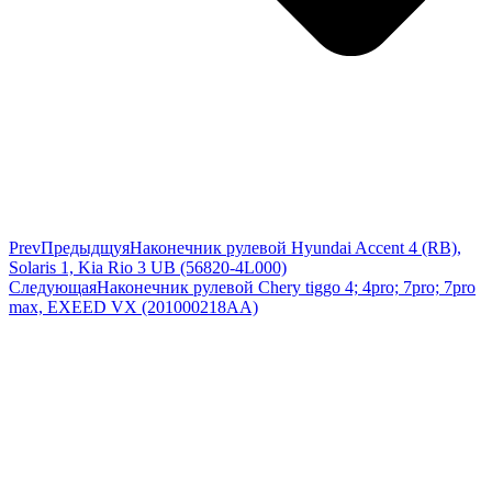
Prev
Предыдщуя
Наконечник рулевой Hyundai Accent 4 (RB),
Solaris 1, Kia Rio 3 UB (56820-4L000)
Следующая
Наконечник рулевой Chery tiggo 4; 4pro; 7pro; 7pro
max, EXEED VX (201000218AA)