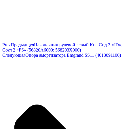
Prev
Предыдщуя
Наконечник рулевой левый Киа Сид 2 «JD»,
Соул 2 «PS» (56820A6000; 568203X000)
Следующая
Опора амортизатора Emgrand SS11 (4013091100)