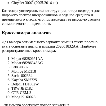
Chrysler 300C (2005-2014 гг.)
Благодаря универсальной конструкции, опора подходит для
широкого спектра внедорожников и седанов среднего и
премиального класса, что подтверждает ее высокую степень
совместимости и надежности.
Кросс-номера аналогов
Для выбора оптимального варианта замены также полезно
знать основные аналоги изделия 202001832AA. Наиболее
распространенные кросс-номера:
Mopar 68280651AA
Mopar 68286343AC
Febi 40302
Monroe MK318
Sachs 802334
Kayaba SM5725
Delphi TD1002W
TRW JBE182
CTR CEM-3
Moog K160028
Эти номера облегчают подбор запчасти в