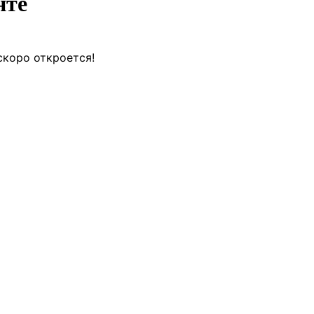
нте
скоро откроется!