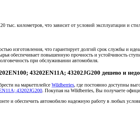
0 тыс. километров, что зависит от условий эксплуатации и сти
тью изготовления, что гарантирует долгий срок службы и идеа
ырья обеспечивает повышенную прочность и устойчивость ступи
долговечность при обслуживании автомобиля.
3202EN100; 43202EN11A; 43202JG200 дешево и нед
брести на маркетплейсе
Wildberries
, где постоянно доступны выг
2EN11A; 43202JG200
. Покупая на Wildberries, Вы получаете офи
монте и обеспечить автомобилю надежную работу в любых услов