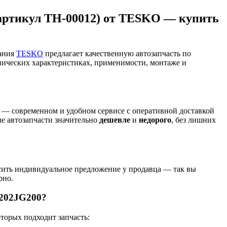
(артикул TH-00012) от TESKO — купить
пания
TESKO
предлагает качественную автозапчасть по
хнических характеристиках, применимости, монтаже и
es — современном и удобном сервисе с оперативной доставкой
ые автозапчасти значительно
дешевле
и
недорого
, без лишних
ить индивидуальное предложение у продавца — так вы
рно.
3202JG200?
торых подходит запчасть: