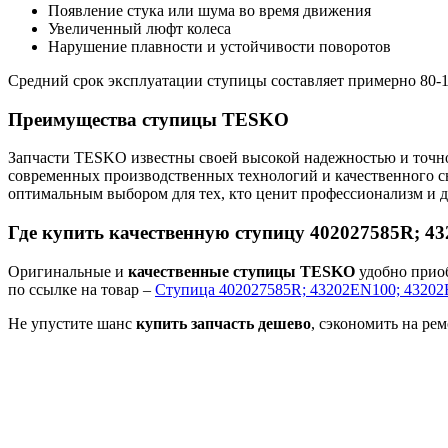
Появление стука или шума во время движения
Увеличенный люфт колеса
Нарушение плавности и устойчивости поворотов
Средний срок эксплуатации ступицы составляет примерно 80-12
Преимущества ступицы TESKO
Запчасти TESKO известны своей высокой надежностью и точнос
современных производственных технологий и качественного с
оптимальным выбором для тех, кто ценит профессионализм и 
Где купить качественную ступицу 402027585R; 4
Оригинальные и
качественные ступицы TESKO
удобно прио
по ссылке на товар –
Ступица 402027585R; 43202EN100; 4320
Не упустите шанс
купить запчасть дешево
, сэкономить на ре