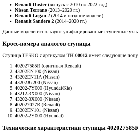
Renault Duster
(выпуск с 2010 по 2022 год)
Nissan Terrano
(2013–2020 гг.)
Renault Logan 2
(2014 и поздние модели)
Renault Sandero 2
(2014–2020 гг.)
Данные модели используют унифицированные ступичные узлы,
Кросс-номера аналогов ступицы
Ступица TESKO с артикулом
TH-00012
имеет следующие попул
402027585R (оригинал Renault)
43202EN100 (Nissan)
43202EN11A (Nissan)
43202JG200 (Nissan)
40202-7Y000 (Hyundai/Kia)
43212-3X000 (Nissan)
43202-3X000 (Nissan)
402027027R (Renault)
43202EN101 (Nissan)
40202-2Y000 (Hyundai)
Технические характеристики ступицы 402027585