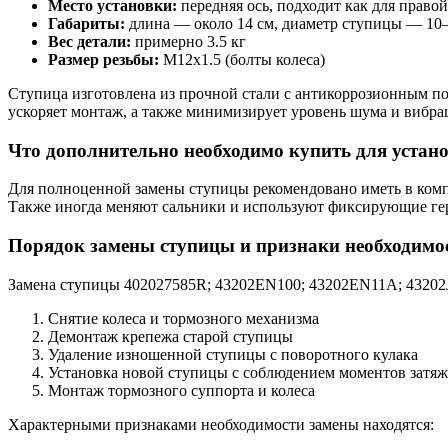
Место установки:
передняя ось, подходит как для правой
Габариты:
длина — около 14 см, диаметр ступицы — 10
Вес детали:
примерно 3.5 кг
Размер резьбы:
M12x1.5 (болты колеса)
Ступица изготовлена из прочной стали с антикоррозионным п
ускоряет монтаж, а также минимизирует уровень шума и вибра
Что дополнительно необходимо купить для устан
Для полноценной замены ступицы рекомендовано иметь в компл
Также иногда меняют сальники и используют фиксирующие гер
Порядок замены ступицы и признаки необходимо
Замена ступицы 402027585R; 43202EN100; 43202EN11A; 43202J
Снятие колеса и тормозного механизма
Демонтаж крепежа старой ступицы
Удаление изношенной ступицы с поворотного кулака
Установка новой ступицы с соблюдением моментов затя
Монтаж тормозного суппорта и колеса
Характерными признаками необходимости замены находятся: