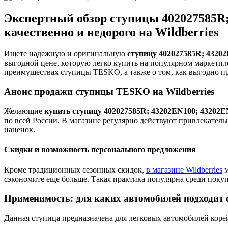
Экспертный обзор ступицы 402027585R;
качественно и недорого на Wildberries
Ищете надежную и оригинальную
ступицу 402027585R; 4320
выгодной цене, которую легко купить на популярном маркетп
преимуществах ступицы TESKO, а также о том, как выгодно пр
Анонс продажи ступицы TESKO на Wildberries
Желающие
купить ступицу 402027585R; 43202EN100; 43202E
по всей России. В магазине регулярно действуют привлекател
наценок.
Скидки и возможность персонального предложения
Кроме традиционных сезонных скидок,
в магазине Wildberries
м
сэкономите еще больше. Такая практика популярна среди поку
Применимость: для каких автомобилей подходит
Данная ступица предназначена для легковых автомобилей корей