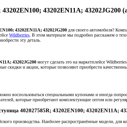
 43202EN100; 43202EN11A; 43202JG200 
2EN100; 43202EN11A; 43202JG200
для своего автомобиля? Ком
лейсе
Wildberries
. В этом материале мы подробно расскажем о те
иобрести эту деталь.
N11A; 43202JG200
могут сделать это на маркетплейсе Wildberri
ьные скидки и акции, которые позволяют приобрести качественн
ожно воспользоваться специальными купонами и иногда попрос
пателей, которые приобретают комплектующие оптом или регуля
 ступица 402027585R; 43202EN100; 43202EN11A; 4
ского производства. Наиболее распространённые модели, для ко