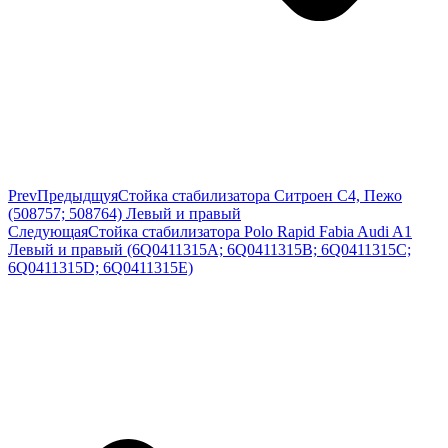
Prev
Предыдщуя
Стойка стабилизатора Ситроен С4, Пежо
(508757; 508764) Левый и правый
Следующая
Стойка стабилизатора Polo Rapid Fabia Audi A1
Левый и правый (6Q0411315A; 6Q0411315B; 6Q0411315C;
6Q0411315D; 6Q0411315E)