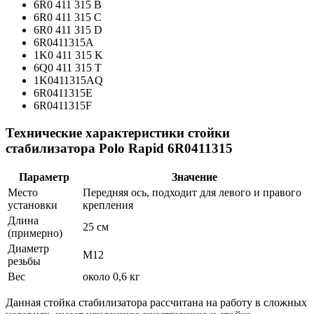
6R0 411 315 B
6R0 411 315 C
6R0 411 315 D
6R0411315A
1K0 411 315 K
6Q0 411 315 T
1K0411315AQ
6R0411315E
6R0411315F
Технические характеристики стойки
стабилизатора Polo Rapid 6R0411315
Параметр
Значение
Место
Передняя ось, подходит для левого и правого
установки
крепления
Длина
25 см
(примерно)
Диаметр
M12
резьбы
Вес
около 0,6 кг
Данная стойка стабилизатора рассчитана на работу в сложных